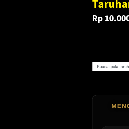
Taruhan
Rp 10.00
Translation
Translation
missing:
missing:
en.products.genera
en.products.genera
MENG