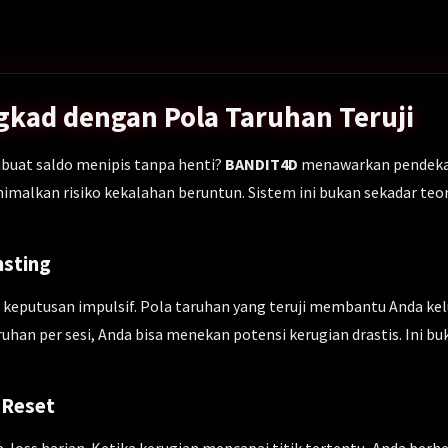
gkad dengan Pola Taruhan Teruji
buat saldo menipis tanpa henti?
BANDIT4D
menawarkan pendekata
malkan risiko kekalahan beruntun. Sistem ini bukan sekadar teo
nsting
a keputusan impulsif. Pola taruhan yang teruji membantu Anda ke
han per sesi, Anda bisa menekan potensi kerugian drastis. Ini b
 Reset
loss harian. Ketika kerugian mencapai titik tertentu, Anda berhe