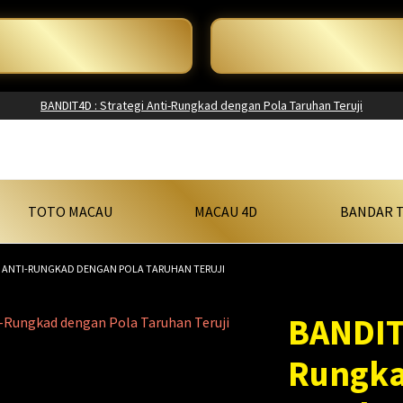
BANDIT4D : Strategi Anti-Rungkad dengan Pola Taruhan Teruji
TOTO MACAU
MACAU 4D
BANDAR 
I ANTI-RUNGKAD DENGAN POLA TARUHAN TERUJI
BANDIT4
Rungka