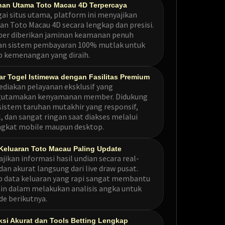
nan Utama Toto Macau 4D Terpercaya
ai situs utama, platform ini menyajikan
an Toto Macau 4D secara lengkap dan presisi.
er diberikan jaminan keamanan penuh
an sistem pembayaran 100% mutlak untuk
p kemenangan yang diraih.
r Togel Istimewa dengan Fasilitas Premium
diakan pelayanan eksklusif yang
utamakan kenyamanan member. Didukung
sistem taruhan mutakhir yang responsif,
l, dan sangat ringan saat diakses melalui
ngkat mobile maupun desktop.
Keluaran Toto Macau Paling Update
jikan informasi hasil undian secara real-
dan akurat langsung dari live draw pusat.
 data keluaran yang rapi sangat membantu
n dalam melakukan analisis angka untuk
de berikutnya.
ksi Akurat dan Tools Betting Lengkap