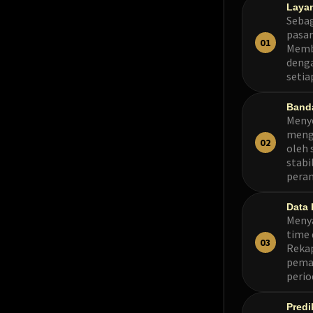
Laya
Sebag
pasar
01
Memb
deng
setia
Banda
Menye
meng
02
oleh 
stabi
pera
Data 
Menya
time 
03
Rekap
pemai
perio
Predi