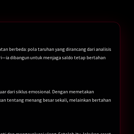
n berbeda: pola taruhan yang dirancang dari analisis
ri—ia dibangun untuk menjaga saldo tetap bertahan
luar dari siklus emosional. Dengan memetakan
ukan tentang menang besar sekali, melainkan bertahan
nti dan mengevaluasi ulang. Setelah itu, lakukan
reset