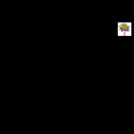
delive
delivery 
delivery
delivery
delive
RECIPI
delivery
08, Kelu
Kota Adm