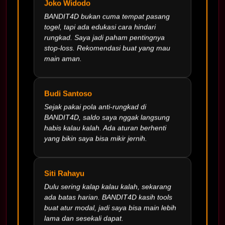
togel, tapi ada edukasi cara hindari
rungkad. Saya jadi paham pentingnya
stop-loss. Rekomendasi buat yang mau
main aman.
Budi Santoso
Sejak pakai pola anti-rungkad di
BANDIT4D, saldo saya nggak langsung
habis kalau kalah. Ada aturan berhenti
yang bikin saya bisa mikir jernih.
Siti Rahayu
Dulu sering kalap kalau kalah, sekarang
ada batas harian. BANDIT4D kasih tools
buat atur modal, jadi saya bisa main lebih
lama dan sesekali dapat.