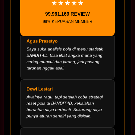
buat atur modal, jadi saya bisa main lebih
★★★★★
lama dan sesekali dapat.
99.961.169 REVIEW
98% KEPUASAN MEMBER
Agus Prasetyo
Saya suka analisis pola di menu statistik
BANDIT4D. Bisa lihat angka mana yang
sering muncul dan jarang, jadi pasang
taruhan nggak asal.
Dewi Lestari
Awalnya ragu, tapi setelah coba strategi
reset pola di BANDIT4D, kekalahan
beruntun saya berhenti. Sekarang saya
punya aturan sendiri yang disiplin.
Joko Widodo
BANDIT4D bukan cuma tempat pasang