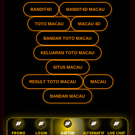
BANDIT4D
BANDIT4D MACAU
TOTO MACAU
MACAU 4D
BANDAR TOTO MACAU
KELUARAN TOTO MACAU
SITUS MACAU
RESULT TOTO MACAU
MACAU
BANDAR MACAU
PROMO
LOGIN
DAFTAR
ALTERNATIF
LIVE CHAT