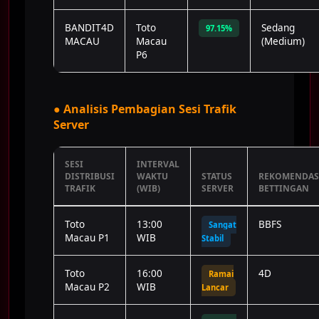
BANDIT4D
Toto
Sedang
97.15%
MACAU
Macau
(Medium)
P6
● Analisis Pembagian Sesi Trafik
Server
SESI
INTERVAL
DISTRIBUSI
WAKTU
STATUS
REKOMENDAS
TRAFIK
(WIB)
SERVER
BETTINGAN
Toto
13:00
BBFS
Sangat
Macau P1
WIB
Stabil
Toto
16:00
4D
Ramai
Macau P2
WIB
Lancar