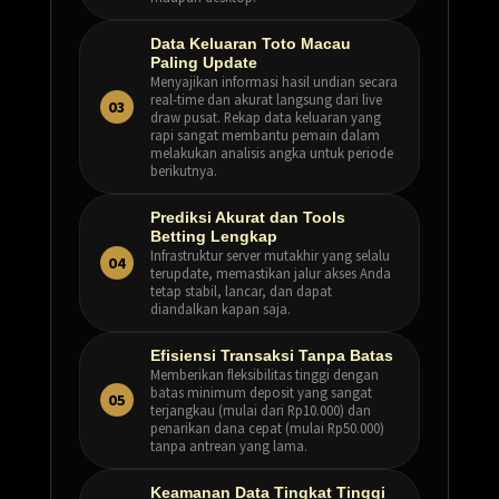
Data Keluaran Toto Macau
Paling Update
Menyajikan informasi hasil undian secara
real-time dan akurat langsung dari live
03
draw pusat. Rekap data keluaran yang
rapi sangat membantu pemain dalam
melakukan analisis angka untuk periode
berikutnya.
Prediksi Akurat dan Tools
Betting Lengkap
Infrastruktur server mutakhir yang selalu
04
terupdate, memastikan jalur akses Anda
tetap stabil, lancar, dan dapat
diandalkan kapan saja.
Efisiensi Transaksi Tanpa Batas
Memberikan fleksibilitas tinggi dengan
batas minimum deposit yang sangat
05
terjangkau (mulai dari Rp10.000) dan
penarikan dana cepat (mulai Rp50.000)
tanpa antrean yang lama.
Keamanan Data Tingkat Tinggi