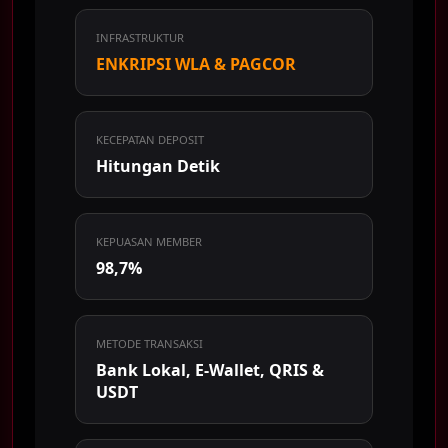
INFRASTRUKTUR
ENKRIPSI WLA & PAGCOR
KECEPATAN DEPOSIT
Hitungan Detik
KEPUASAN MEMBER
98,7%
METODE TRANSAKSI
Bank Lokal, E-Wallet, QRIS &
USDT