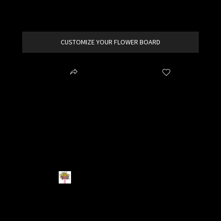
TOTO MACAU | BANDIT4D MACAU | MACAU 4D
CUSTOMIZE YOUR FLOWER BOARD
Share
Wishlist
item added to your cart
BANDIT4D :
STRATEGI ANTI-
RUNGKAD DENGAN
POLA TARUHAN
TERUJI
Rp 10.000
delivery option detail