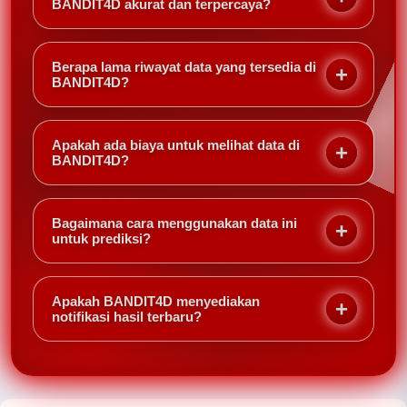
BANDIT4D akurat dan terpercaya?
Kami mengumpulkan data langsung dari sumber
resmi dan memperbarui setiap putaran selesai.
Berapa lama riwayat data yang tersedia di
Anda bisa mencocokkan dengan situs resmi untuk
BANDIT4D?
verifikasi tambahan.
Saat ini kami menyimpan data hingga 1 tahun ke
belakang, namun Anda bisa menggunakan fitur
Apakah ada biaya untuk melihat data di
pencarian untuk melihat hasil spesifik berdasarkan
BANDIT4D?
tanggal.
Tidak, semua data historis dapat diakses gratis.
Kami tidak memungut biaya apapun untuk melihat
Bagaimana cara menggunakan data ini
riwayat pengeluaran.
untuk prediksi?
Anda dapat melihat angka yang sering muncul, pola
ganjil-genap, atau besar-kecil. Meski tidak menjamin
Apakah BANDIT4D menyediakan
kemenangan, data membantu Anda membuat
notifikasi hasil terbaru?
keputusan berdasarkan statistik.
Untuk sementara fitur notifikasi belum tersedia,
namun Anda bisa merefresh halaman untuk melihat
hasil terbaru. Kami sedang mengembangkan fitur