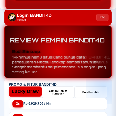
Login BANDIT4D
Info
Verified
REVIEW PEMAIN BANDIT4D
Siti Rahayu
"Saya suka fitur pencarian tanggal di BANDIT4D,
jadi bisa cek hasil putaran tertentu tanpa harus
scroll. Hemat waktu banget."
PROMO & FITUR BANDIT4D
Lucky Draw
Lomba Panjat
Prediksi Jitu
Turnover
3x
Rp 6.929.700 / bln