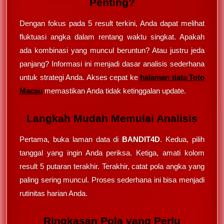
Penting?
Dengan fokus pada 5 result terkini, Anda dapat melihat
fluktuasi angka dalam rentang waktu singkat. Apakah
ada kombinasi yang muncul beruntun? Atau justru jeda
panjang? Informasi ini menjadi dasar analisis sederhana
untuk strategi Anda. Akses cepat ke
halaman data Toto
Macau
memastikan Anda tidak ketinggalan update.
Langkah Mudah Memulai Analisis
Pertama, buka laman data di
BANDIT4D
. Kedua, pilih
tanggal yang ingin Anda periksa. Ketiga, amati kolom
result 5 putaran terakhir. Terakhir, catat pola angka yang
paling sering muncul. Proses sederhana ini bisa menjadi
rutinitas harian Anda.
Ringkasan Pola yang Perlu