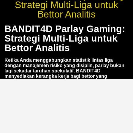
Strategi Multi-Liga untuk
Bettor Analitis
BANDIT4D Parlay Gaming:
Strategi Multi-Liga untuk
Bettor Analitis
Ketika Anda menggabungkan statistik lintas liga
dengan manajemen risiko yang disiplin, parlay bukan
lagi sekadar taruhan spekulatif. BANDIT4D
menyediakan kerangka kerja bagi bettor yang
mengandalkan data, bukan keberuntungan semata.
Melalui pendekatan ini, setiap slip yang Anda susun
memiliki landasan matematis yang bisa
dipertanggungjawabkan.
Membedah Pola Odds Antar
Liga untuk Seleksi Optimal
Setiap kompetisi memiliki karakteristik unik—rata-rata