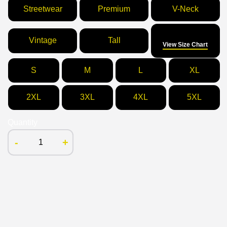
Streetwear
Premium
V-Neck
Size
Vintage
Tall
View Size Chart
S
M
L
XL
2XL
3XL
4XL
5XL
Quantity
-
+